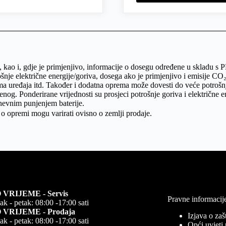
O₂, kao i, gdje je primjenjivo, informacije o dosegu određene u skla
nje električne energije/goriva, dosega ako je primjenjivo i emisije CO₂
a uređaja itd. Također i dodatna oprema može dovesti do veće potrošnje
og. Ponderirane vrijednosti su prosjeci potrošnje goriva i električne en
dnevnim punjenjem baterije.
o opremi mogu varirati ovisno o zemlji prodaje.
VRIJEME - Servis
Pravne informacij
ak - petak: 08:00 -17:00 sati
VRIJEME - Prodaja
Izjava o zašt
ak - petak: 08:00 -17:00 sati
Opći uvjeti