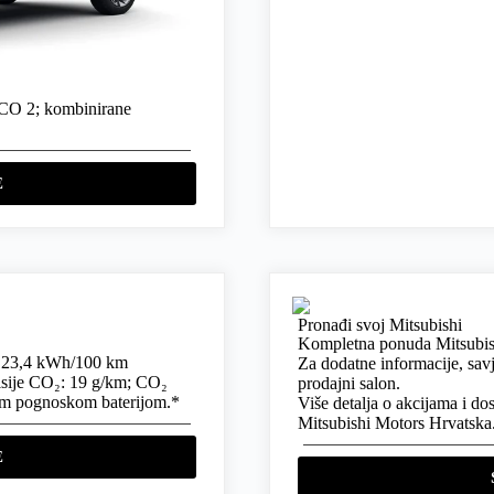
CO 2; kombinirane
E
Pronađi svoj Mitsubishi
Kompletna ponuda Mitsubishi
e: 23,4 kWh/100 km
Za dodatne informacije, savj
misije CO₂: 19 g/km; CO₂
prodajni salon.
nom pognoskom baterijom.*
Više detalja o akcijama i d
Mitsubishi Motors Hrvatska
E