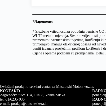
*Napomene:
* Službene vrijednosti za potrošnju i emisije C
WLTP metode mjerenja. Stvarne vrijednosti potroš
prometnim i vremenskim uvjetima, korištenju klim
primjenjivo, manjeg električnog dosega od naveden
puniti izvana s prosječnim profilom korištenja i 
Cijene i oprema podložni su promjenama. Detalji 
Ovlašteni prodajno-servisni centar za Mitsubishi Motors vozila.
KONTAKT:
RADNO 
Zagrebačka ulica 15a, 10408, Velika Mlaka
ponedjelj
tel:
01/6235-030
RADNO 
e-mail:
prodaja@auto-teskera.hr
ponedjelj