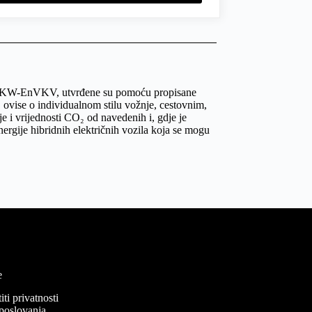
du s PKW-EnVKV, utvrđene su pomoću propisane
 ovise o individualnom stilu vožnje, cestovnim,
 i vrijednosti CO₂ od navedenih i, gdje je
ergije hibridnih električnih vozila koja se mogu
e
iti privatnosti
 poslovanja